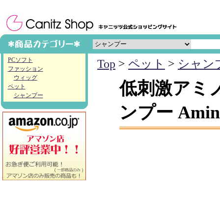
PCソフト
Top
>
ペット
>
シャン
ファッション
ウィッグ
低刺激アミ
ペット
シャンプー
ンプー AminoP