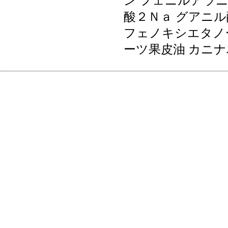
ン フェニルアラニ
酸２Ｎａ グアニル
フェノキシエタノ
ーツ果皮油 カニ