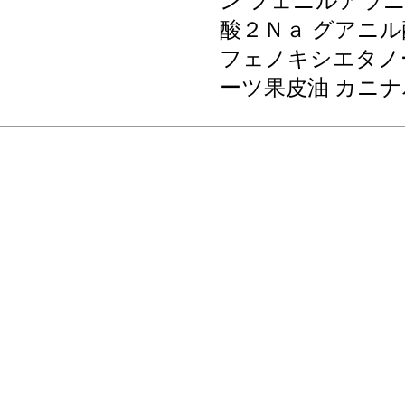
ン フェニルアラニ
酸２Ｎａ グアニル
フェノキシエタノ
ーツ果皮油 カニ