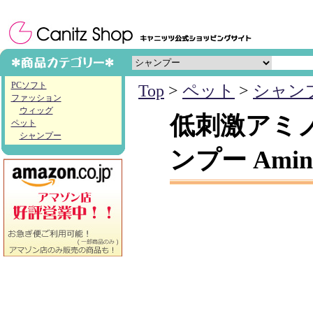
PCソフト
Top
>
ペット
>
シャン
ファッション
ウィッグ
低刺激アミ
ペット
シャンプー
ンプー AminoP