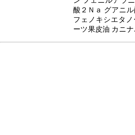
ン フェニルアラニ
酸２Ｎａ グアニル
フェノキシエタノ
ーツ果皮油 カニ