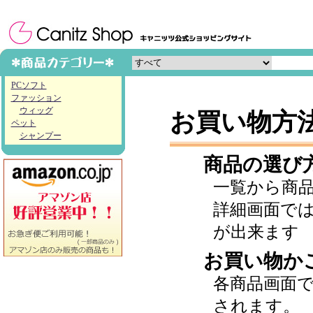
PCソフト
ファッション
ウィッグ
お買い物方
ペット
シャンプー
商品の選び
一覧から商
詳細画面で
が出来ます
お買い物か
各商品画面
されます。