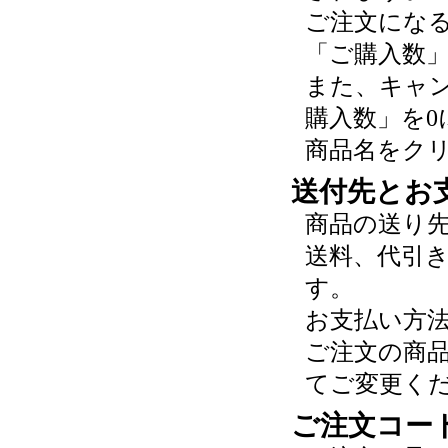
ご注文にな
「ご購入数
また、キャ
購入数」を0
商品名をク
送付先とお
商品の送り
送料、代引
す。
お支払い方
ご注文の商
てご変更く
ご注文コー