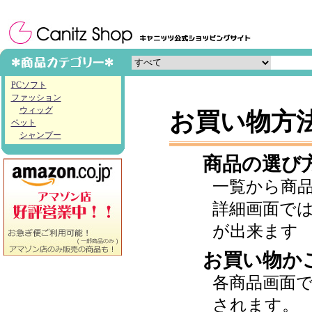
PCソフト
ファッション
ウィッグ
お買い物方
ペット
シャンプー
商品の選び
一覧から商
詳細画面で
が出来ます
お買い物か
各商品画面
されます。