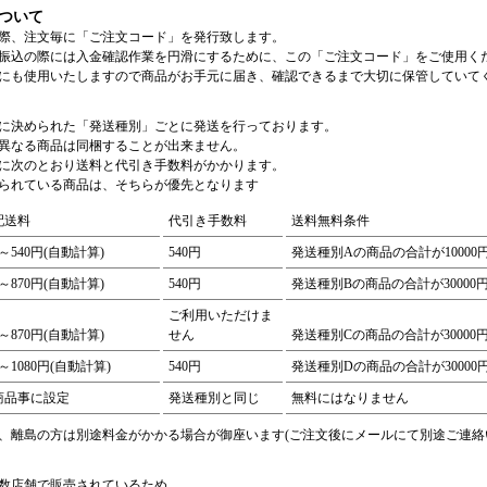
ついて
際、注文毎に「ご注文コード」を発行致します。
振込の際には入金確認作業を円滑にするために、この「ご注文コード」をご使用く
にも使用いたしますので商品がお手元に届き、確認できるまで大切に保管していて
に決められた「発送種別」ごとに発送を行っております。
異なる商品は同梱することが出来ません。
に次のとおり送料と代引き手数料がかかります。
られている商品は、そちらが優先となります
配送料
代引き手数料
送料無料条件
0～540円(自動計算)
540円
発送種別Aの商品の合計が1000
0～870円(自動計算)
540円
発送種別Bの商品の合計が3000
ご利用いただけま
0～870円(自動計算)
せん
発送種別Cの商品の合計が3000
0～1080円(自動計算)
540円
発送種別Dの商品の合計が3000
商品事に設定
発送種別と同じ
無料にはなりません
、離島の方は別途料金がかかる場合が御座います(ご注文後にメールにて別途ご連絡
数店舗で販売されているため