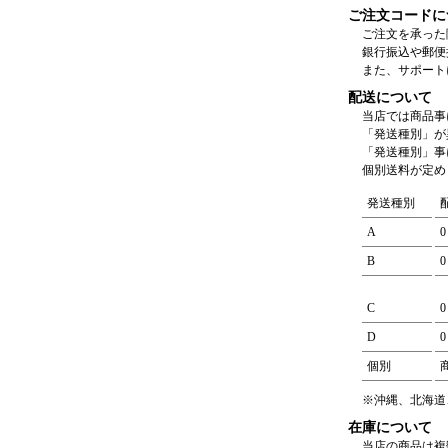
ご注文コードに
ご注文を承った
銀行振込や郵便
また、サポート
配送について
当店では商品事
「発送種別」が
「発送種別」事
個別送料が定め
発送種別
A
B
C
D
個別
※沖縄、北海道
在庫について
当店の商品は複