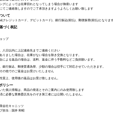
ングによっては在庫切れとなってしまう場合が御座います
にてご連絡致しますのでご了承頂きますようよろしくお願い致します
ついて
Pal(クレジットカード、デビットカード)、銀行振込(前払)、郵便振替(前払)となりま
基づく表記
ョップ
、八日以内に上記連絡先までご連絡ください
ありました場合は、在庫がない場合を除き交換となります。
合による返品の場合は、送料、返金に伴う手数料などご負担願います。
、銀行振込、郵便普通為替、少額の場合は切手にて対応させていただきます。
その他でのご返金はお受けいたしません
性質上、使用後の返品はお受け致しません。
ポリシー
いた個人情報は、商品の発送とそのご案内にのみ使用致します
済に必要な業務委託先をのぞき第三者には公開いたしません。
限会社キャニッツ
プ担当：国井 和昭