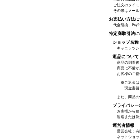
ご注文のタイミ
その際はメール
お支払い方法に
代金引換、Pay
特定商取引法に
ショップ名称
キャニッツシ
返品について
商品の到着後
商品に不備が
お客様のご都
※ご返金は
現金書留
また、商品の
プライバシー
お客様から頂
運送または決
運営者情報
運営会社：有
ネットショッ