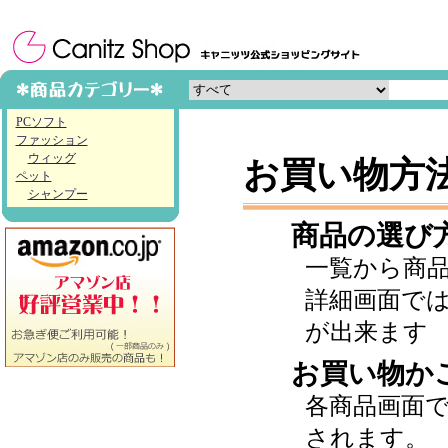
PCソフト
ファッション
ウィッグ
お買い物方
ペット
シャンプー
商品の選び
一覧から商
詳細画面で
が出来ます
お買い物か
各商品画面
されます。