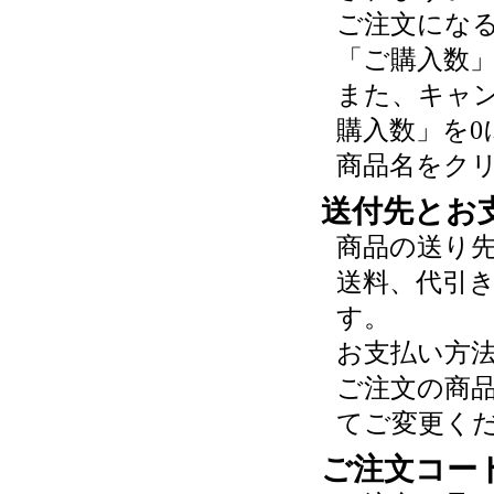
ご注文にな
「ご購入数
また、キャ
購入数」を0
商品名をク
送付先とお
商品の送り
送料、代引
す。
お支払い方
ご注文の商
てご変更く
ご注文コー