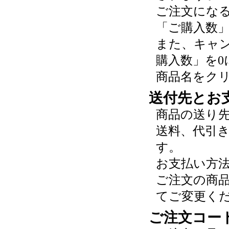
ご注文にな
「ご購入数
また、キャ
購入数」を0
商品名をク
送付先とお
商品の送り
送料、代引
す。
お支払い方
ご注文の商
てご変更く
ご注文コー