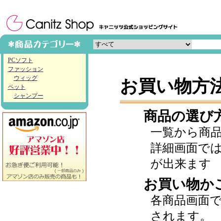
PCソフト
ファッション
ウィッグ
お買い物方
ペット
シャンプー
商品の選び
一覧から商
詳細画面で
が出来ます
お買い物か
各商品画面
されます。