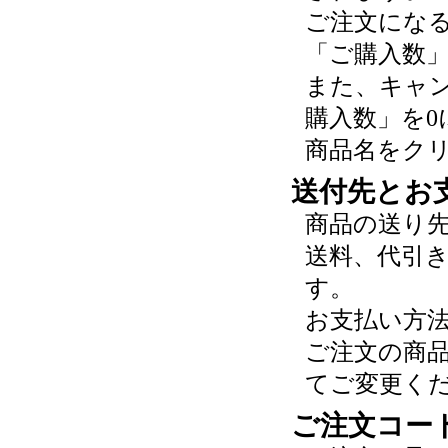
ご注文にな
「ご購入数
また、キャ
購入数」を0
商品名をク
送付先とお
商品の送り
送料、代引
す。
お支払い方
ご注文の商
てご変更く
ご注文コー