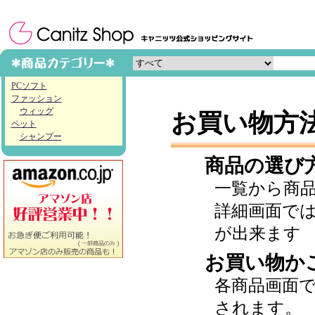
PCソフト
ファッション
ウィッグ
お買い物方
ペット
シャンプー
商品の選び
一覧から商
詳細画面で
が出来ます
お買い物か
各商品画面
されます。