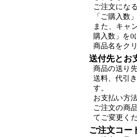
ご注文にな
「ご購入数
また、キャ
購入数」を0
商品名をク
送付先とお
商品の送り
送料、代引
す。
お支払い方
ご注文の商
てご変更く
ご注文コー