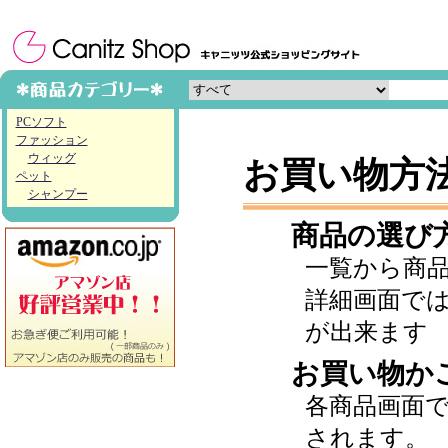
PCソフト
ファッション
ウィッグ
お買い物方
ペット
シャンプー
商品の選び
一覧から商
詳細画面で
が出来ます
お買い物か
各商品画面
されます。