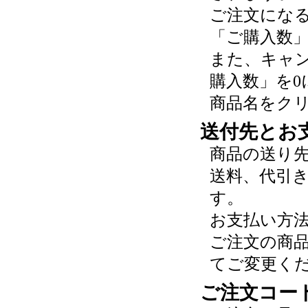
ご注文にな
「ご購入数
また、キャ
購入数」を0
商品名をク
送付先とお
商品の送り
送料、代引
す。
お支払い方
ご注文の商
てご変更く
ご注文コー