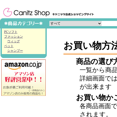
PCソフト
ファッション
ウィッグ
お買い物方
ペット
シャンプー
商品の選び
一覧から商
詳細画面で
が出来ます
お買い物か
各商品画面
されます。