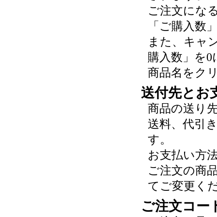
ご注文にな
「ご購入数
また、キャ
購入数」を0
商品名をク
送付先とお
商品の送り
送料、代引
す。
お支払い方
ご注文の商
てご変更く
ご注文コー