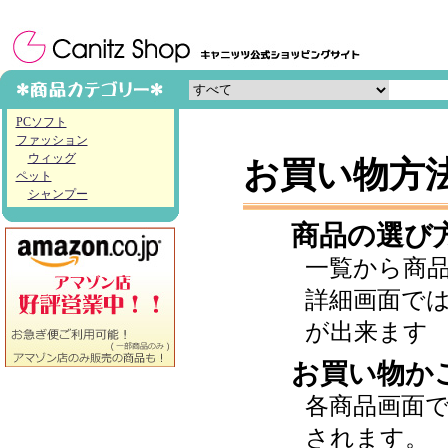
PCソフト
ファッション
ウィッグ
お買い物方
ペット
シャンプー
商品の選び
一覧から商
詳細画面で
が出来ます
お買い物か
各商品画面
されます。