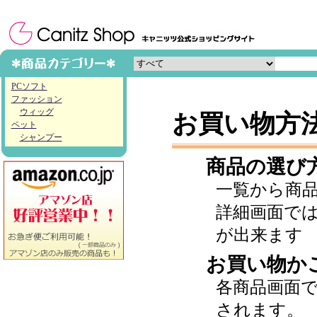
PCソフト
ファッション
ウィッグ
お買い物方
ペット
シャンプー
商品の選び
一覧から商
詳細画面で
が出来ます
お買い物か
各商品画面
されます。