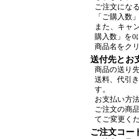
ご注文にな
「ご購入数
また、キャ
購入数」を0
商品名をク
送付先とお
商品の送り
送料、代引
す。
お支払い方
ご注文の商
てご変更く
ご注文コー