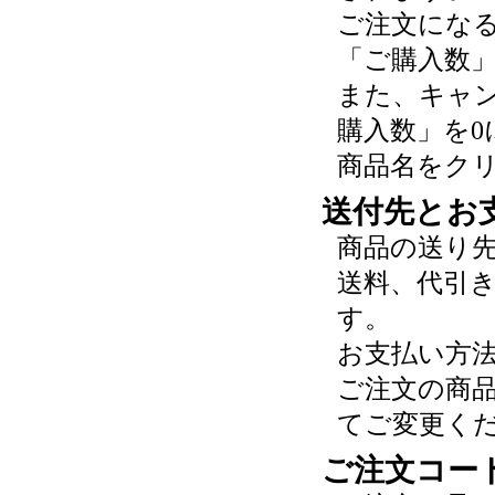
ご注文にな
「ご購入数
また、キャ
購入数」を0
商品名をク
送付先とお
商品の送り
送料、代引
す。
お支払い方
ご注文の商
てご変更く
ご注文コー