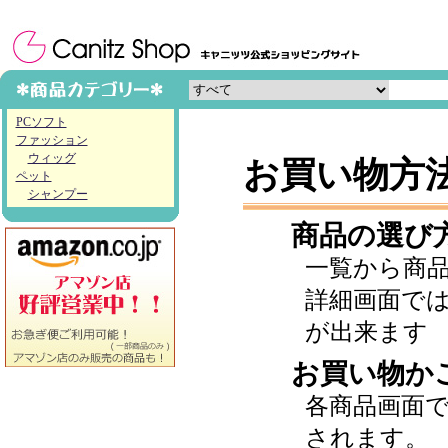
PCソフト
ファッション
ウィッグ
お買い物方
ペット
シャンプー
商品の選び
一覧から商
詳細画面で
が出来ます
お買い物か
各商品画面
されます。