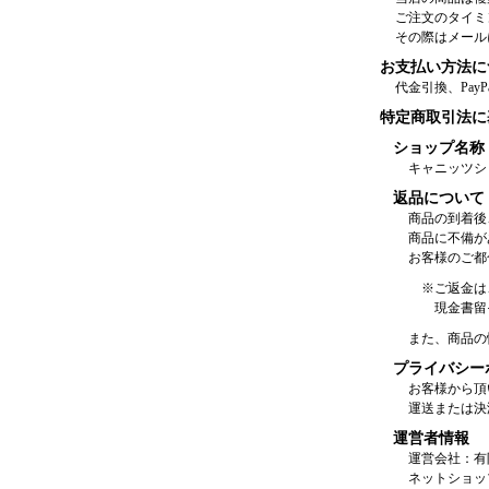
ご注文のタイミ
その際はメール
お支払い方法に
代金引換、Pay
特定商取引法に
ショップ名称
キャニッツシ
返品について
商品の到着後
商品に不備が
お客様のご都
※ご返金は
現金書留
また、商品の
プライバシー
お客様から頂
運送または決
運営者情報
運営会社：有
ネットショッ