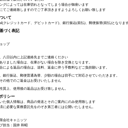
ングによっては在庫切れとなってしまう場合が御座います
にてご連絡致しますのでご了承頂きますようよろしくお願い致します
ついて
Pal(クレジットカード、デビットカード)、銀行振込(前払)、郵便振替(前払)となりま
基づく表記
ョップ
、八日以内に上記連絡先までご連絡ください
ありました場合は、在庫がない場合を除き交換となります。
合による返品の場合は、送料、返金に伴う手数料などご負担願います。
、銀行振込、郵便普通為替、少額の場合は切手にて対応させていただきます。
その他でのご返金はお受けいたしません
性質上、使用後の返品はお受け致しません。
ポリシー
いた個人情報は、商品の発送とそのご案内にのみ使用致します
済に必要な業務委託先をのぞき第三者には公開いたしません。
限会社キャニッツ
プ担当：国井 和昭