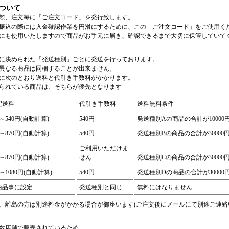
ついて
際、注文毎に「ご注文コード」を発行致します。
振込の際には入金確認作業を円滑にするために、この「ご注文コード」をご使用く
にも使用いたしますので商品がお手元に届き、確認できるまで大切に保管していて
に決められた「発送種別」ごとに発送を行っております。
異なる商品は同梱することが出来ません。
に次のとおり送料と代引き手数料がかかります。
られている商品は、そちらが優先となります
配送料
代引き手数料
送料無料条件
0～540円(自動計算)
540円
発送種別Aの商品の合計が1000
0～870円(自動計算)
540円
発送種別Bの商品の合計が3000
ご利用いただけま
0～870円(自動計算)
せん
発送種別Cの商品の合計が3000
0～1080円(自動計算)
540円
発送種別Dの商品の合計が3000
商品事に設定
発送種別と同じ
無料にはなりません
、離島の方は別途料金がかかる場合が御座います(ご注文後にメールにて別途ご連絡
数店舗で販売されているため