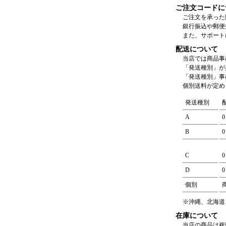
ご注文コードに
ご注文を承った
銀行振込や郵便
また、サポート
配送について
当店では商品事
「発送種別」が
「発送種別」事
個別送料が定め
発送種別
A
B
C
D
個別
※沖縄、北海道
在庫について
当店の商品は複