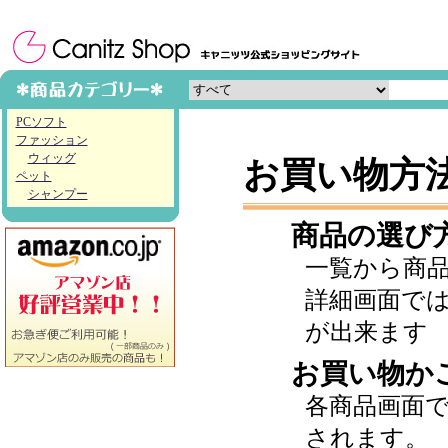
PCソフト
ファッション
ウィッグ
お買い物方
ペット
シャンプー
商品の選び
一覧から商
詳細画面で
が出来ます
お買い物か
各商品画面
されます。