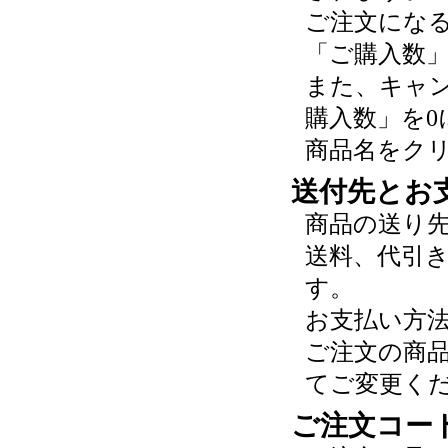
ご注文にな
「ご購入数
また、キャ
購入数」を0
商品名をク
送付先とお
商品の送り
送料、代引
す。
お支払い方
ご注文の商
てご変更く
ご注文コー