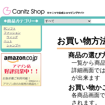
PCソフト
ファッション
ウィッグ
お買い物方
ペット
シャンプー
商品の選び
一覧から商
詳細画面で
が出来ます
お買い物か
各商品画面
されます。