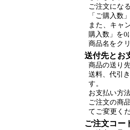
ご注文にな
「ご購入数
また、キャ
購入数」を0
商品名をク
送付先とお
商品の送り
送料、代引
す。
お支払い方
ご注文の商
てご変更く
ご注文コー