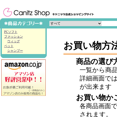
PCソフト
ファッション
ウィッグ
お買い物方
ペット
シャンプー
商品の選び
一覧から商
詳細画面で
が出来ます
お買い物か
各商品画面
されます。