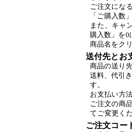
ご注文にな
「ご購入数
また、キャ
購入数」を0
商品名をク
送付先とお
商品の送り
送料、代引
す。
お支払い方
ご注文の商
てご変更く
ご注文コー