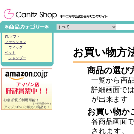
PCソフト
ファッション
ウィッグ
お買い物方
ペット
シャンプー
商品の選び
一覧から商
詳細画面で
が出来ます
お買い物か
各商品画面
されます。