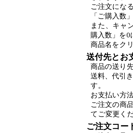
ご注文にな
「ご購入数
また、キャ
購入数」を0
商品名をク
送付先とお
商品の送り
送料、代引
す。
お支払い方
ご注文の商
てご変更く
ご注文コー