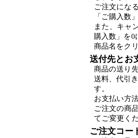
ご注文にな
「ご購入数
また、キャ
購入数」を0
商品名をク
送付先とお
商品の送り
送料、代引
す。
お支払い方
ご注文の商
てご変更く
ご注文コー