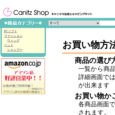
PCソフト
ファッション
ウィッグ
お買い物方
ペット
シャンプー
商品の選び
一覧から商
詳細画面で
が出来ます
お買い物か
各商品画面
されます。