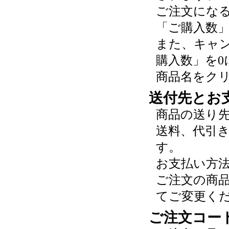
ご注文にな
「ご購入数
また、キャ
購入数」を0
商品名をク
送付先とお
商品の送り
送料、代引
す。
お支払い方
ご注文の商
てご変更く
ご注文コー