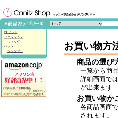
PCソフト
ファッション
ウィッグ
お買い物方
ペット
シャンプー
商品の選び
一覧から商
詳細画面で
が出来ます
お買い物か
各商品画面
されます。