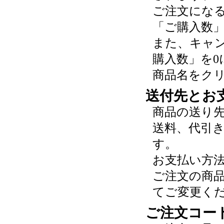
ご注文にな
「ご購入数
また、キャ
購入数」を0
商品名をク
送付先とお
商品の送り
送料、代引
す。
お支払い方
ご注文の商
てご変更く
ご注文コー