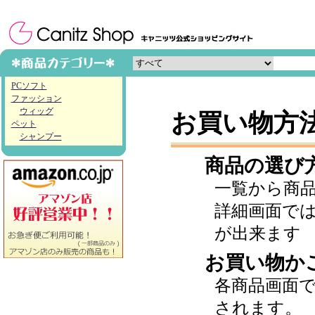
PCソフト
ファッション
ウィッグ
お買い物方
ペット
シャンプー
商品の選び
一覧から商
詳細画面で
が出来ます
お買い物か
各商品画面
されます。