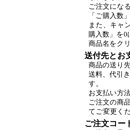
ご注文にな
「ご購入数
また、キャ
購入数」を0
商品名をク
送付先とお
商品の送り
送料、代引
す。
お支払い方
ご注文の商
てご変更く
ご注文コー