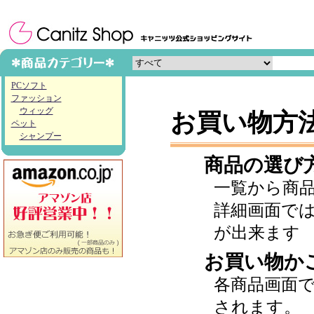
PCソフト
ファッション
ウィッグ
お買い物方
ペット
シャンプー
商品の選び
一覧から商
詳細画面で
が出来ます
お買い物か
各商品画面
されます。