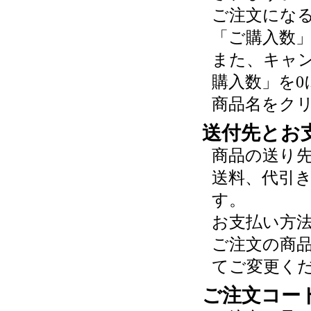
ご注文にな
「ご購入数
また、キャ
購入数」を0
商品名をク
送付先とお
商品の送り
送料、代引
す。
お支払い方
ご注文の商
てご変更く
ご注文コー