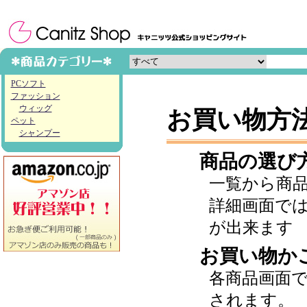
PCソフト
ファッション
ウィッグ
お買い物方
ペット
シャンプー
商品の選び
一覧から商
詳細画面で
が出来ます
お買い物か
各商品画面
されます。