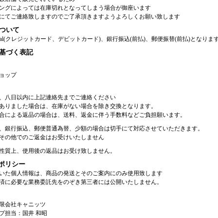
ングによっては在庫切れとなってしまう場合が御座います
にてご連絡致しますのでご了承頂きますようよろしくお願い致します
ついて
Pal(クレジットカード、デビットカード)、銀行振込(前払)、郵便振替(前払)となりま
基づく表記
ョップ
、八日以内に上記連絡先までご連絡ください
ありました場合は、在庫がない場合を除き交換となります。
合による返品の場合は、送料、返金に伴う手数料などご負担願います。
、銀行振込、郵便普通為替、少額の場合は切手にて対応させていただきます。
その他でのご返金はお受けいたしません
性質上、使用後の返品はお受け致しません。
ポリシー
いた個人情報は、商品の発送とそのご案内にのみ使用致します
済に必要な業務委託先をのぞき第三者には公開いたしません。
限会社キャニッツ
プ担当：国井 和昭