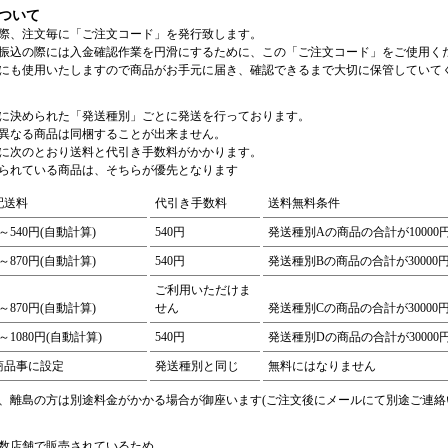
ついて
際、注文毎に「ご注文コード」を発行致します。
振込の際には入金確認作業を円滑にするために、この「ご注文コード」をご使用く
にも使用いたしますので商品がお手元に届き、確認できるまで大切に保管していて
に決められた「発送種別」ごとに発送を行っております。
異なる商品は同梱することが出来ません。
に次のとおり送料と代引き手数料がかかります。
られている商品は、そちらが優先となります
配送料
代引き手数料
送料無料条件
0～540円(自動計算)
540円
発送種別Aの商品の合計が1000
0～870円(自動計算)
540円
発送種別Bの商品の合計が3000
ご利用いただけま
0～870円(自動計算)
せん
発送種別Cの商品の合計が3000
0～1080円(自動計算)
540円
発送種別Dの商品の合計が3000
商品事に設定
発送種別と同じ
無料にはなりません
、離島の方は別途料金がかかる場合が御座います(ご注文後にメールにて別途ご連絡
数店舗で販売されているため