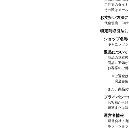
ご注文のタイミ
その際はメール
お支払い方法に
代金引換、Pay
特定商取引法に
ショップ名称
キャニッツシ
返品について
商品の到着後
商品に不備が
お客様のご都
※ご返金は
現金書留
また、商品の
プライバシー
お客様から頂
運送または決
運営者情報
運営会社：有
ネットショッ