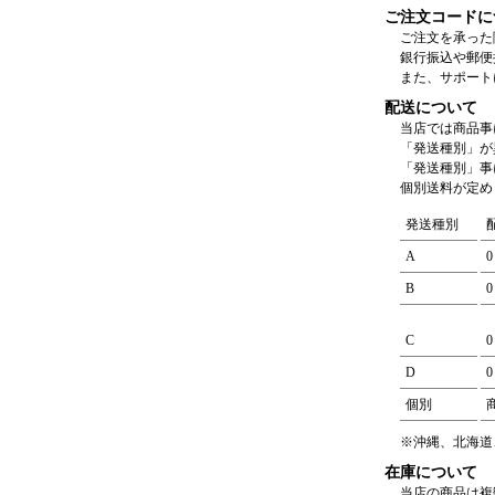
ご注文コードに
ご注文を承った
銀行振込や郵便
また、サポート
配送について
当店では商品事
「発送種別」が
「発送種別」事
個別送料が定め
発送種別
A
B
C
D
個別
※沖縄、北海道
在庫について
当店の商品は複