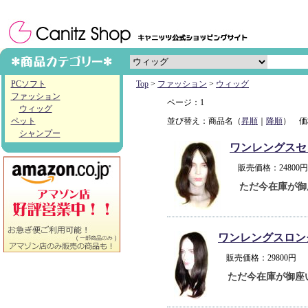
PCソフト
Top
>
ファッション
>
ウィッグ
ファッション
ページ：1
ウィッグ
ペット
並び替え：商品名（
昇順
｜
降順
） 価
シャンプー
ワンレングスセ
販売価格：2480
ただ今在庫が御
ワンレングスロン
販売価格：29800
ただ今在庫が御座