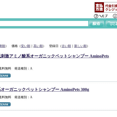
降順
） 価格（
安い順
｜
高い順
） 登録日（
古い順
｜
新しい順
）
刺激アミノ酸系オーガニックペットシャンプー AminoPets
 送料無料 発送種別：A
ーガニックペットシャンプー AminoPets 300g
 送料無料 発送種別：A