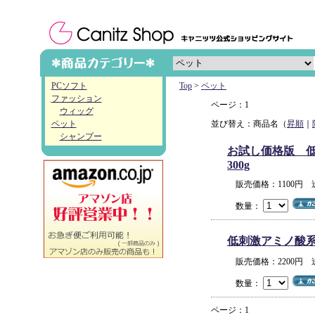
PCソフト
Top
>
ペット
ファッション
ページ：1
ウィッグ
ペット
並び替え：商品名（
昇順
｜
シャンプー
お試し価格版 低
300g
販売価格：1100円
数量：
低刺激アミノ酸系オ
販売価格：2200円
数量：
ページ：1