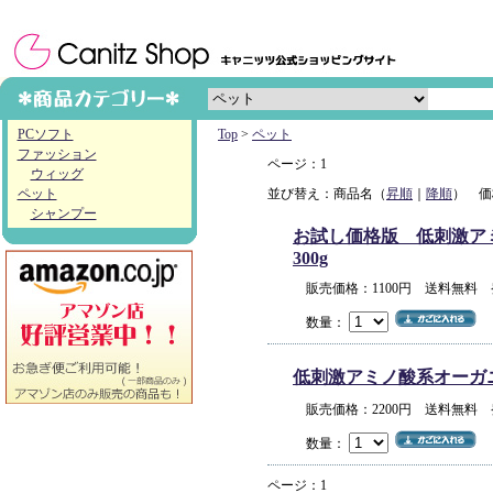
PCソフト
Top
>
ペット
ファッション
ページ：1
ウィッグ
ペット
並び替え：商品名（
昇順
｜
降順
） 価
シャンプー
お試し価格版 低刺激アミノ
300g
販売価格：1100円 送料無料
数量：
低刺激アミノ酸系オーガニック
販売価格：2200円 送料無料
数量：
ページ：1