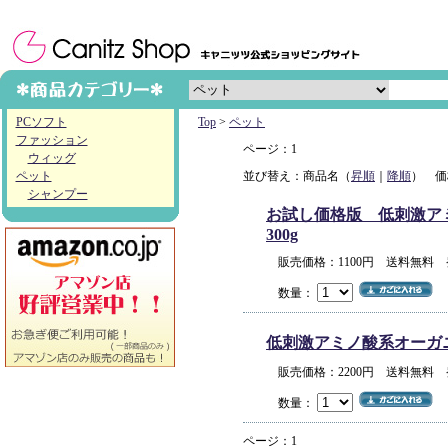
PCソフト
Top
>
ペット
ファッション
ページ：1
ウィッグ
ペット
並び替え：商品名（
昇順
｜
降順
） 価
シャンプー
お試し価格版 低刺激アミノ
300g
販売価格：1100円 送料無料
数量：
低刺激アミノ酸系オーガニック
販売価格：2200円 送料無料
数量：
ページ：1