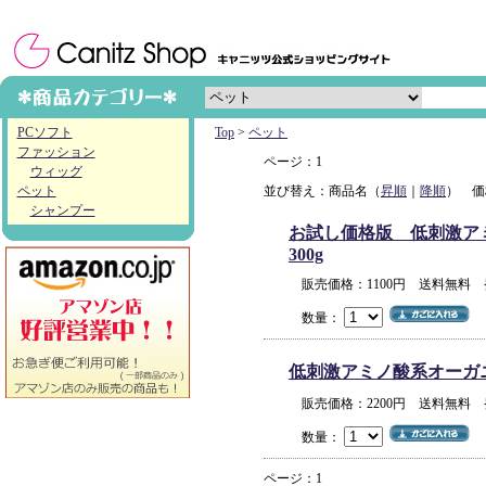
PCソフト
Top
>
ペット
ファッション
ページ：1
ウィッグ
ペット
並び替え：商品名（
昇順
｜
降順
） 価
シャンプー
お試し価格版 低刺激アミノ
300g
販売価格：1100円 送料無料
数量：
低刺激アミノ酸系オーガニック
販売価格：2200円 送料無料
数量：
ページ：1