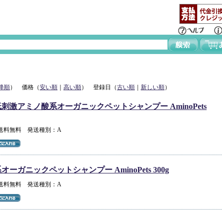
降順
） 価格（
安い順
｜
高い順
） 登録日（
古い順
｜
新しい順
）
刺激アミノ酸系オーガニックペットシャンプー AminoPets
 送料無料 発送種別：A
ーガニックペットシャンプー AminoPets 300g
 送料無料 発送種別：A