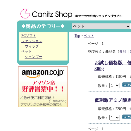
PCソフト
Top
>
ペット
ファッション
ページ：1
ウィッグ
ペット
並び替え：商品名（
昇順
｜
シャンプー
お試し価格版 低
300g
販売価格：1100円
数量：
低刺激アミノ酸系オ
販売価格：2200円
数量：
ページ：1