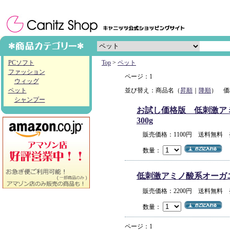
PCソフト
Top
>
ペット
ファッション
ページ：1
ウィッグ
ペット
並び替え：商品名（
昇順
｜
降順
） 価
シャンプー
お試し価格版 低刺激アミノ
300g
販売価格：1100円 送料無料
数量：
低刺激アミノ酸系オーガニック
販売価格：2200円 送料無料
数量：
ページ：1