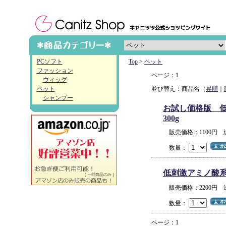
PCソフト
Top
>
ペット
ファッション
ページ：1
ウィッグ
ペット
並び替え：商品名（
昇順
｜
シャンプー
お試し価格版 低
300g
販売価格：1100円
数量：
低刺激アミノ酸系オ
販売価格：2200円
数量：
ページ：1