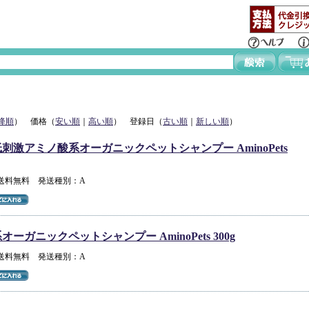
降順
） 価格（
安い順
｜
高い順
） 登録日（
古い順
｜
新しい順
）
刺激アミノ酸系オーガニックペットシャンプー AminoPets
 送料無料 発送種別：A
ーガニックペットシャンプー AminoPets 300g
 送料無料 発送種別：A