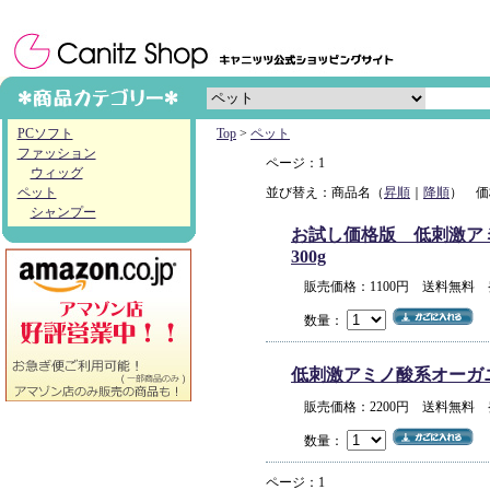
PCソフト
Top
>
ペット
ファッション
ページ：1
ウィッグ
ペット
並び替え：商品名（
昇順
｜
降順
） 価
シャンプー
お試し価格版 低刺激アミノ
300g
販売価格：1100円 送料無料
数量：
低刺激アミノ酸系オーガニック
販売価格：2200円 送料無料
数量：
ページ：1