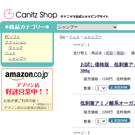
PCソフト
Top
>
ペット
>
シャンプー
ファッション
ページ：1
ウィッグ
ペット
並び替え：商品名（
昇順
｜
降順
） 価
シャンプー
お試し価格版 低刺激アミノ
300g
販売価格：1100円 送料無料
数量：
低刺激アミノ酸系オーガニック
販売価格：2200円 送料無料
数量：
ページ：1