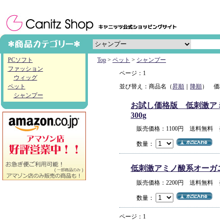
PCソフト
Top
>
ペット
>
シャンプー
ファッション
ページ：1
ウィッグ
ペット
並び替え：商品名（
昇順
｜
降順
） 価
シャンプー
お試し価格版 低刺激アミノ
300g
販売価格：1100円 送料無料
数量：
低刺激アミノ酸系オーガニック
販売価格：2200円 送料無料
数量：
ページ：1