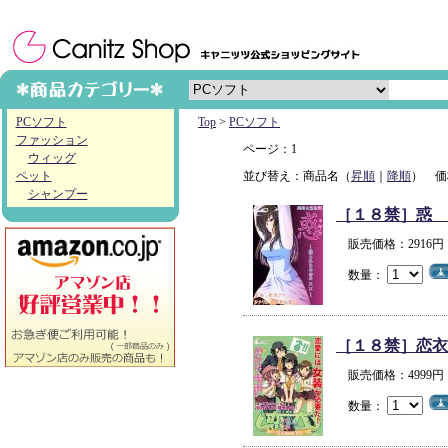
PCソフト
Top
>
PCソフト
ファッション
ページ：1
ウィッグ
ペット
並び替え：商品名（
昇順
｜
降順
） 価
シャンプー
［１８禁］惑 
販売価格：2916
数量：
［１８禁］恋衣
販売価格：4999
数量：