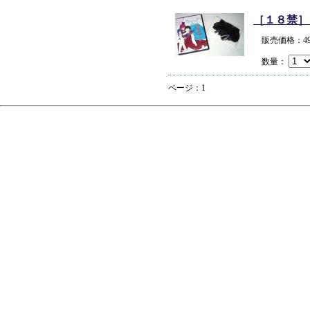
［１８禁］
販売価格：4
数量：
ページ：1