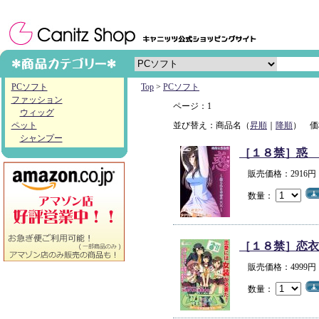
PCソフト
Top
>
PCソフト
ファッション
ページ：1
ウィッグ
ペット
並び替え：商品名（
昇順
｜
降順
） 価
シャンプー
［１８禁］惑 
販売価格：2916
数量：
［１８禁］恋衣
販売価格：4999
数量：