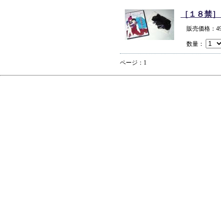
［１８禁］
販売価格：4
数量：
ページ：1