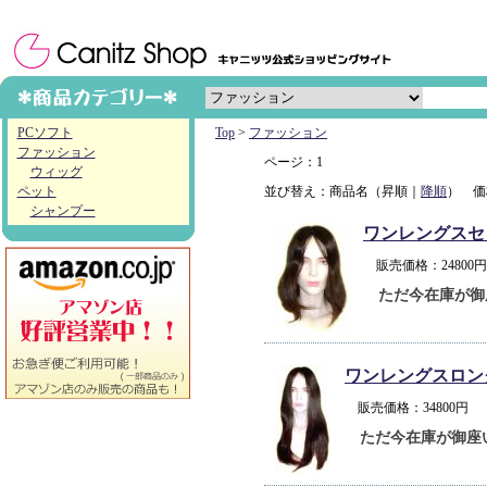
PCソフト
Top
>
ファッション
ファッション
ページ：1
ウィッグ
ペット
並び替え：商品名（昇順｜
降順
） 価
シャンプー
ワンレングスセ
販売価格：2480
ただ今在庫が御
ワンレングスロン
販売価格：34800
ただ今在庫が御座