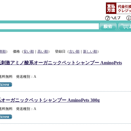
降順
） 価格（
安い順
｜
高い順
） 登録日（
古い順
｜
新しい順
）
刺激アミノ酸系オーガニックペットシャンプー AminoPets
 送料無料 発送種別：A
ーガニックペットシャンプー AminoPets 300g
 送料無料 発送種別：A