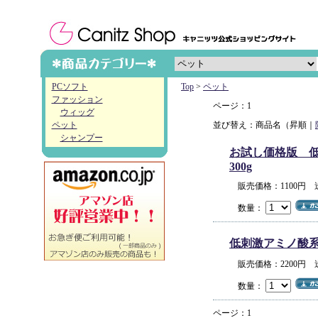
PCソフト
Top
>
ペット
ファッション
ページ：1
ウィッグ
ペット
並び替え：商品名（昇順｜
シャンプー
お試し価格版 低
300g
販売価格：1100円
数量：
低刺激アミノ酸系オ
販売価格：2200円
数量：
ページ：1